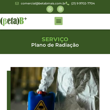
comercial@betabmais.com.br
(21) 9 9702-7704
Áreas de Atuação
Gestão de NORM
SERVIÇO
Plano de Radiação